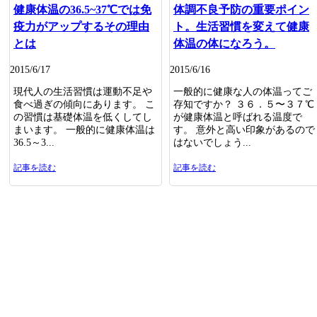
健康体温の36.5~37℃では免
体調不良予防の重要ポイン
疫力がアップするその理由
ト。生活習慣を変えて健康
とは
体温の体になろう。
2015/6/17
2015/6/16
現代人の生活習慣は運動不足や
一般的に健康な人の体温ってご
食べ過ぎの傾向にあります。 こ
存知ですか？ ３６．５〜３７℃
の習慣は基礎体温を低くしてし
が健康体温と呼ばれる温度で
まいます。 一般的に健康体温は
す。 意外と高い印象があるので
36.5～3...
はないでしょう...
記事を読む
記事を読む